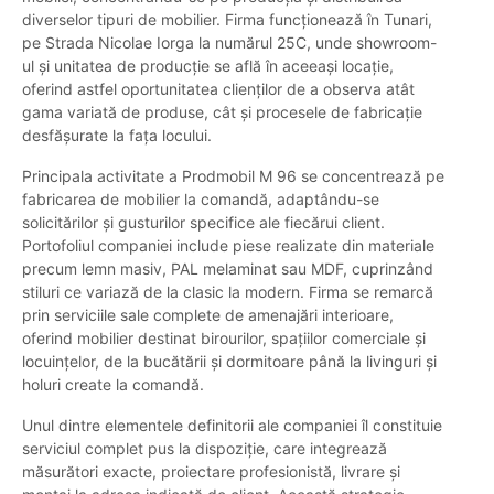
diverselor tipuri de mobilier. Firma funcționează în Tunari,
pe Strada Nicolae Iorga la numărul 25C, unde showroom-
ul și unitatea de producție se află în aceeași locație,
oferind astfel oportunitatea clienților de a observa atât
gama variată de produse, cât și procesele de fabricație
desfășurate la fața locului.
Principala activitate a Prodmobil M 96 se concentrează pe
fabricarea de mobilier la comandă, adaptându-se
solicitărilor și gusturilor specifice ale fiecărui client.
Portofoliul companiei include piese realizate din materiale
precum lemn masiv, PAL melaminat sau MDF, cuprinzând
stiluri ce variază de la clasic la modern. Firma se remarcă
prin serviciile sale complete de amenajări interioare,
oferind mobilier destinat birourilor, spațiilor comerciale și
locuințelor, de la bucătării și dormitoare până la livinguri și
holuri create la comandă.
Unul dintre elementele definitorii ale companiei îl constituie
serviciul complet pus la dispoziție, care integrează
măsurători exacte, proiectare profesionistă, livrare și