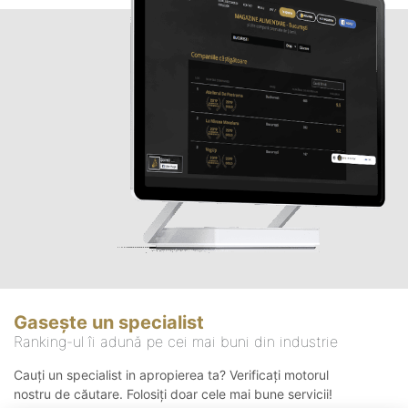
Gasește un specialist
Ranking-ul îi adună pe cei mai buni din industrie
Cauți un specialist in apropierea ta? Verificați motorul
nostru de căutare. Folosiți doar cele mai bune servicii!