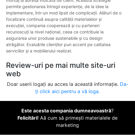
montaj la adresa indicată de client. Această strategie
permite gestionarea întregii experiențe, de la idee la
implementare, într-un mod lipsit de complicații. Alături de o
focalizare continuă asupra calității materialelor și
execuției, compania cooperează și cu parteneri
recunoscuți la nivel național, ceea ce contribuie la
asigurarea unor produse sustenabile și cu design
atrăgător. Evaluările clienților pun accent pe calitatea
serviciilor și a mobilierului realizat.
Review-uri pe mai multe site-uri
web
Doar userii logați au acces la această informație.
Da-
ți click aici pentru a vă loga.
Este acesta compania dumneavoastră
?
Felicitări!
Aă cum să primești materialele de
marketing