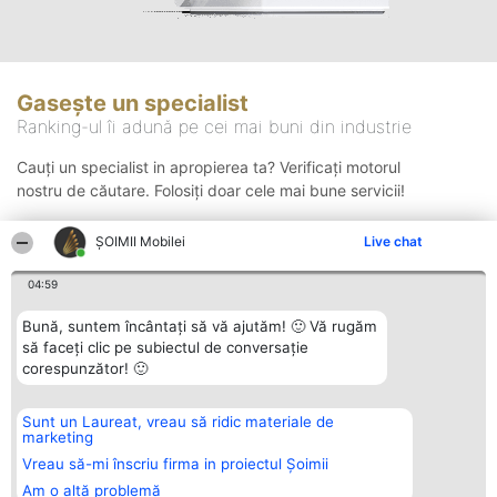
Gasește un specialist
Ranking-ul îi adună pe cei mai buni din industrie
Cauți un specialist in apropierea ta? Verificați motorul
nostru de căutare. Folosiți doar cele mai bune servicii!
ȘOIMII Mobilei
Live chat
Căutare
04:59
Bună, suntem încântați să vă ajutăm! 🙂 Vă rugăm
să faceți clic pe subiectul de conversație
corespunzător! 🙂
Sunt un Laureat, vreau să ridic materiale de
Organizator Ranking
Plebiscyt
Contact
marketing
BRIGHT SOLUTIONS BR SRL
Câștigătorii
Contact
Aleea Timisul De Sus 2 Bl. A30
Lista Tuturor
Vreau să-mi înscriu firma in proiectul Șoimii
Sc. A Et. 4 Ap. 13 Cod 061952
Laureaților
Am o altă problemă
București
Reguli