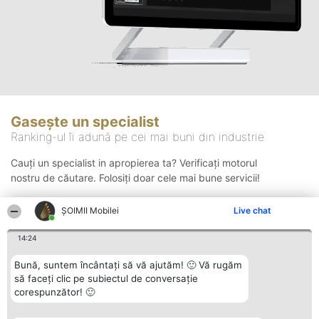
Gasește un specialist
Ranking-ul îi adună pe cei mai buni din industrie
Cauți un specialist in apropierea ta? Verificați motorul
nostru de căutare. Folosiți doar cele mai bune servicii!
ȘOIMII Mobilei
Live chat
Căutare
14:24
Bună, suntem încântați să vă ajutăm! 🙂 Vă rugăm
să faceți clic pe subiectul de conversație
corespunzător! 🙂