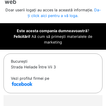
web
Doar userii logați au acces la această informație.
Da-
ți click aici pentru a vă loga.
Este acesta compania dumneavoastră
?
Felicitări!
Aă cum să primești materialele de
marketing
Bucureşti
Strada Heliade Între Vii 3
Vezi profilul firmei pe