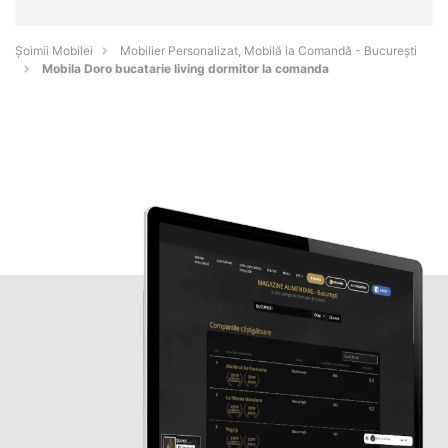
Șoimii Mobilei
Mobilier Personalizat, Mobilă la Comandă - Bucureşti
Mobila Doro bucatarie living dormitor la comanda