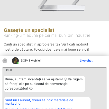
Gasește un specialist
Ranking-ul îi adună pe cei mai buni din industrie
Cauți un specialist in apropierea ta? Verificați motorul
nostru de căutare. Folosiți doar cele mai bune servicii!
ȘOIMII Mobilei
Live chat
Căutare
01:31
Bună, suntem încântați să vă ajutăm! 🙂 Vă rugăm
să faceți clic pe subiectul de conversație
corespunzător! 🙂
Sunt un Laureat, vreau să ridic materiale de
Organizator Ranking
Plebiscyt
Contact
marketing
BRIGHT SOLUTIONS BR SRL
Câștigătorii
Contact
Aleea Timisul De Sus 2 Bl. A30
Lista Tuturor