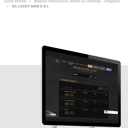
Șoimii Mobilei
Mobilier Personalizat, Mobilă la Comandă - Drăgăşani
SC.LUCKY MAN S.R.L