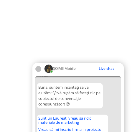
ȘOIMII Mobilei
Live chat
17:46
Bună, suntem încântați să vă
ajutăm! 🙂 Vă rugăm să faceți clic pe
subiectul de conversație
corespunzător! 🙂
Sunt un Laureat, vreau să ridic
materiale de marketing
Vreau să-mi înscriu firma in proiectul