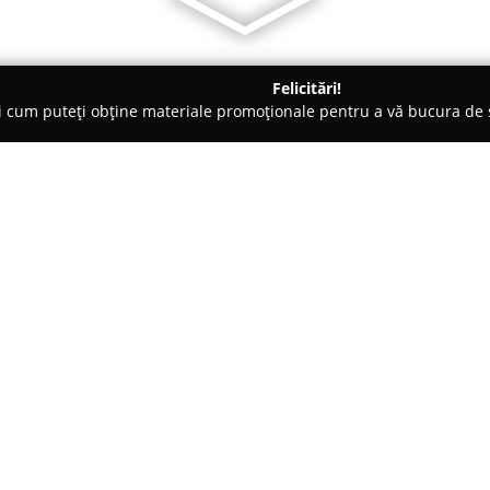
Felicitări!
ți cum puteți obține materiale promoționale pentru a vă bucura d
a Comandă - Râmnicu Vâlcea
Comodim S.R.L.
Despre companie:
Comodim
S.R.L. este o compan
ani, în sectorul realizării mobil
mobilare de calitate superioară
de a produce piese individualiz
Arată mai multe >>
clienților și dimensionării fiecă
Gama de produse a companiei cu