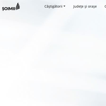
Câștigătorii
Județe și orașe