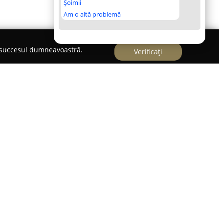
Șoimii
Am o altă problemă
e succesul dumneavoastră.
Verificați
ie cu o experiență îndelungată, de peste 25 de
ierului personalizat. Prestator de soluții de
, firma este recunoscută pentru abilitățile sale
ate care răspund cerințelor specifice ale
rei încăperi.
prinde mobilier variat, printre care se