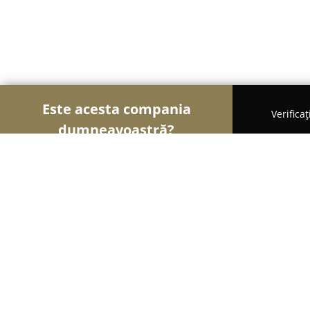
Este acesta compania
Verifica
dumneavoastră?
Șoimii Mobilei
Mobilier Personalizat, Mobilă la
Mobila Apartamentul