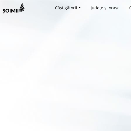
Câștigătorii
Județe și orașe