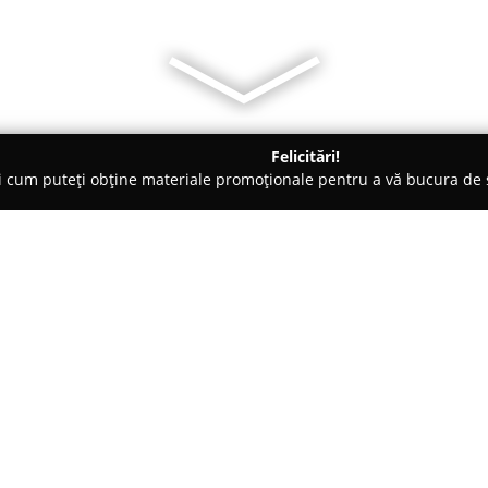
Felicitări!
ți cum puteți obține materiale promoționale pentru a vă bucura d
 Comandă - Botoşani
Mobila Apartamentul
Despre companie:
Mobila Apartamentul
operează
principală activitate comercial
mobilier pentru diverse categor
localitatea Cătămăreşti-Deal, 
Arată mai multe >>