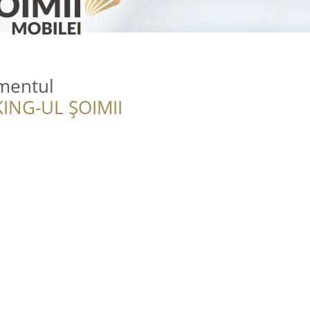
mentul
ING-UL ȘOIMII