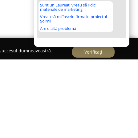
Sunt un Laureat, vreau să ridic
materiale de marketing
Vreau să-mi înscriu firma in proiectul
Șoimii
Am o altă problemă
e succesul dumneavoastră.
Verificați
 în domeniul amenajării interioare, având ca
izarea și dezvoltarea unor soluții complexe de
ii de clienți. Cu o prezență consolidată în
firma este recunoscută pentru accentul pus pe