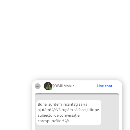
ȘOIMII Mobilei
Live chat
04:52
Bună, suntem încântați să vă
ajutăm! 🙂 Vă rugăm să faceți clic pe
subiectul de conversație
corespunzător! 🙂