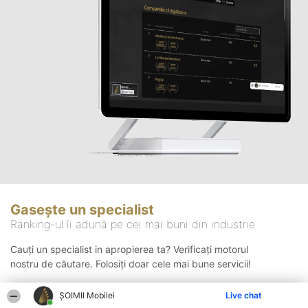
Gasește un specialist
Ranking-ul îi adună pe cei mai buni din industrie
Cauți un specialist in apropierea ta? Verificați motorul
nostru de căutare. Folosiți doar cele mai bune servicii!
ȘOIMII Mobilei
Live chat
Căutare