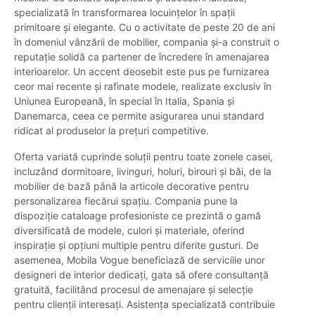
specializată în transformarea locuințelor în spații
primitoare și elegante. Cu o activitate de peste 20 de ani
în domeniul vânzării de mobilier, compania și-a construit o
reputație solidă ca partener de încredere în amenajarea
interioarelor. Un accent deosebit este pus pe furnizarea
ceor mai recente și rafinate modele, realizate exclusiv în
Uniunea Europeană, în special în Italia, Spania și
Danemarca, ceea ce permite asigurarea unui standard
ridicat al produselor la prețuri competitive.
Oferta variată cuprinde soluții pentru toate zonele casei,
incluzând dormitoare, livinguri, holuri, birouri și băi, de la
mobilier de bază până la articole decorative pentru
personalizarea fiecărui spațiu. Compania pune la
dispoziție cataloage profesioniste ce prezintă o gamă
diversificată de modele, culori și materiale, oferind
inspirație și opțiuni multiple pentru diferite gusturi. De
asemenea, Mobila Vogue beneficiază de serviciile unor
designeri de interior dedicați, gata să ofere consultanță
gratuită, facilitând procesul de amenajare și selecție
pentru clienții interesați. Asistența specializată contribuie