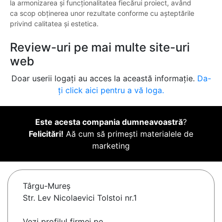
la armonizarea și funcționalitatea fiecărui proiect, având
ca scop obținerea unor rezultate conforme cu așteptările
privind calitatea și estetica.
Review-uri pe mai multe site-uri
web
Doar userii logați au acces la această informație.
Da-
ți click aici pentru a vă loga.
Este acesta compania dumneavoastră
?
Felicitări!
Aă cum să primești materialele de
marketing
Târgu-Mureş
Str. Lev Nicolaevici Tolstoi nr.1
Vezi profilul firmei pe