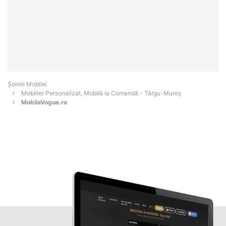
Șoimii Mobilei
Mobilier Personalizat, Mobilă la Comandă - Târgu-Mureş
MobilaVogue.ro