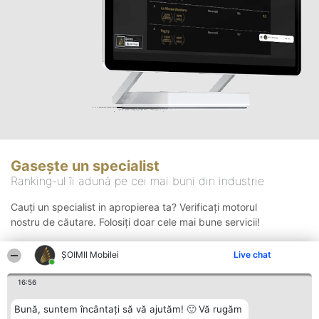
Gasește un specialist
Ranking-ul îi adună pe cei mai buni din industrie
Cauți un specialist in apropierea ta? Verificați motorul
nostru de căutare. Folosiți doar cele mai bune servicii!
ȘOIMII Mobilei
Live chat
Căutare
16:56
Bună, suntem încântați să vă ajutăm! 🙂 Vă rugăm