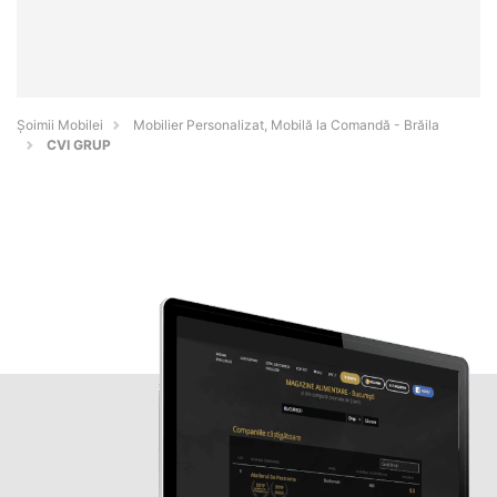
Șoimii Mobilei
Mobilier Personalizat, Mobilă la Comandă - Brăila
CVI GRUP