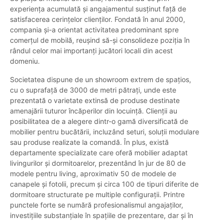
experiența acumulată și angajamentul susținut față de
satisfacerea cerințelor clienților. Fondată în anul 2000,
compania și-a orientat activitatea predominant spre
comerțul de mobilă, reușind să-și consolideze poziția în
rândul celor mai importanți jucători locali din acest
domeniu.
Societatea dispune de un showroom extrem de spațios,
cu o suprafață de 3000 de metri pătrați, unde este
prezentată o varietate extinsă de produse destinate
amenajării tuturor încăperilor din locuință. Clienții au
posibilitatea de a alegere dintr-o gamă diversificată de
mobilier pentru bucătării, incluzând seturi, soluții modulare
sau produse realizate la comandă. În plus, există
departamente specializate care oferă mobilier adaptat
livingurilor și dormitoarelor, prezentând în jur de 80 de
modele pentru living, aproximativ 50 de modele de
canapele și fotolii, precum și circa 100 de tipuri diferite de
dormitoare structurate pe multiple configurații. Printre
punctele forte se numără profesionalismul angajaților,
investițiile substanțiale în spațiile de prezentare, dar și în