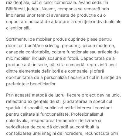
rezidențiale, cât și celor comerciale. Având sediul în
Bălţăteşti, județul Neamț, compania se remarcă prin
îmbinarea unor tehnici avansate de producție cu o
capacitate ridicată de adaptare la cerințele individuale ale
clienților săi.
Sortimentul de mobilier produs cuprinde piese pentru
dormitor, bucătărie și living, precum și birouri moderne,
canapele confortabile, colțare funcționale sau articole de
mic mobilier, inclusiv scaune și fotolii. Capacitatea de a
produce atât în serie, cât și la comandă, reprezintă unul
dintre elementele definitorii ale companiei și oferă
oportunitatea de a personaliza fiecare articol în funcție de
preferințele beneficiarilor.
Prin această metodă de lucru, fiecare proiect devine unic,
reflectând exigențele de stil și adaptarea la specificul
spațiului disponibil, subliniind astfel interesul constant
pentru calitate și funcționalitate. Profesionalismul
colectivului, respectarea termenelor de livrare și
seriozitatea de care dă dovadă au contribuit la
consolidarea unei imagini de încredere, recunoscută prin