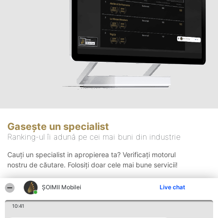
Gasește un specialist
Ranking-ul îi adună pe cei mai buni din industrie
Cauți un specialist in apropierea ta? Verificați motorul
nostru de căutare. Folosiți doar cele mai bune servicii!
ȘOIMII Mobilei
Live chat
Căutare
10:41