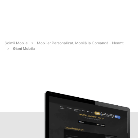
Șoimii Mobilei
Mobilier Personalizat, Mobilă la Comandă - Neamţ
Giani Mobila