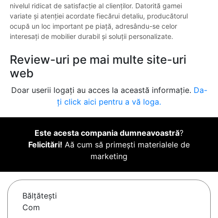
nivelul ridicat de satisfacție al clienților. Datorită gamei
variate și atenției acordate fiecărui detaliu, producătorul
ocupă un loc important pe piață, adresându-se celor
interesați de mobilier durabil și soluții personalizate.
Review-uri pe mai multe site-uri
web
Doar userii logați au acces la această informație.
Da-
ți click aici pentru a vă loga.
Este acesta compania dumneavoastră
?
Felicitări!
Aă cum să primești materialele de
marketing
Bălţăteşti
Com