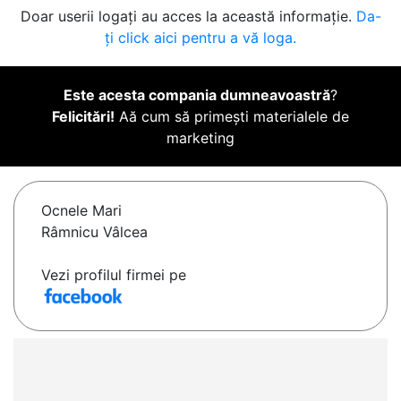
Doar userii logați au acces la această informație.
Da-
ți click aici pentru a vă loga.
Este acesta compania dumneavoastră
?
Felicitări!
Aă cum să primești materialele de
marketing
Ocnele Mari
Râmnicu Vâlcea
Vezi profilul firmei pe