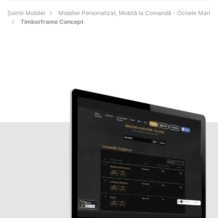
Șoimii Mobilei
Mobilier Personalizat, Mobilă la Comandă - Ocnele Mari
Timberframe Concept