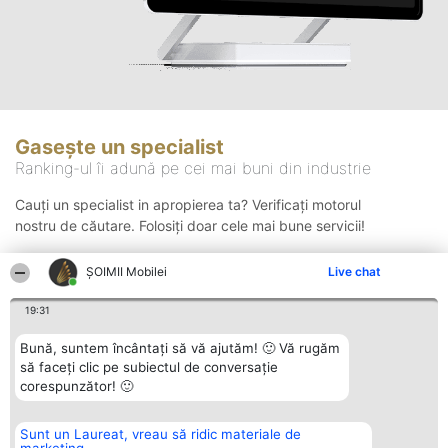
Gasește un specialist
Ranking-ul îi adună pe cei mai buni din industrie
Cauți un specialist in apropierea ta? Verificați motorul
nostru de căutare. Folosiți doar cele mai bune servicii!
ȘOIMII Mobilei
Live chat
Căutare
19:31
Bună, suntem încântați să vă ajutăm! 🙂 Vă rugăm
să faceți clic pe subiectul de conversație
corespunzător! 🙂
Sunt un Laureat, vreau să ridic materiale de
Organizator Ranking
Plebiscyt
Contact