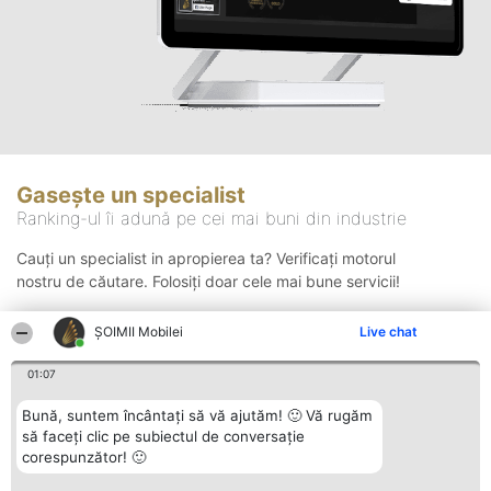
Gasește un specialist
Ranking-ul îi adună pe cei mai buni din industrie
Cauți un specialist in apropierea ta? Verificați motorul
nostru de căutare. Folosiți doar cele mai bune servicii!
ȘOIMII Mobilei
Live chat
Căutare
01:07
Bună, suntem încântați să vă ajutăm! 🙂 Vă rugăm
să faceți clic pe subiectul de conversație
corespunzător! 🙂