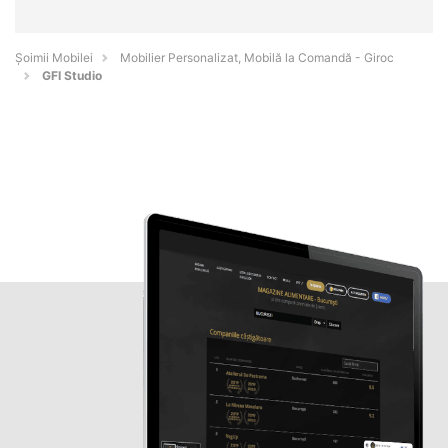
Șoimii Mobilei
Mobilier Personalizat, Mobilă la Comandă - Giroc
GFI Studio