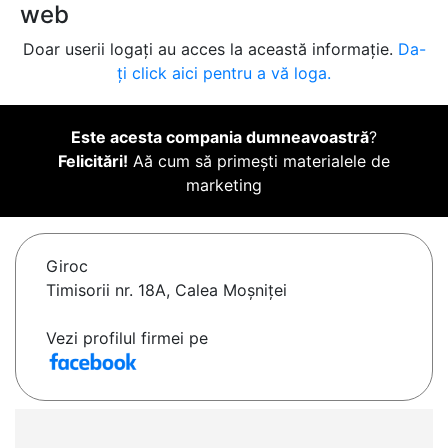
web
Doar userii logați au acces la această informație.
Da-
ți click aici pentru a vă loga.
Este acesta compania dumneavoastră
?
Felicitări!
Aă cum să primești materialele de
marketing
Giroc
Timisorii nr. 18A, Calea Moşniţei
Vezi profilul firmei pe