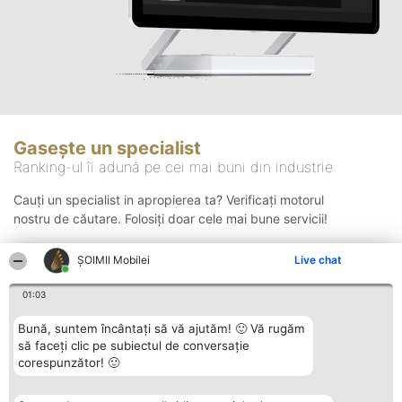
Gasește un specialist
Ranking-ul îi adună pe cei mai buni din industrie
Cauți un specialist in apropierea ta? Verificați motorul
nostru de căutare. Folosiți doar cele mai bune servicii!
ȘOIMII Mobilei
Live chat
Căutare
01:03
Bună, suntem încântați să vă ajutăm! 🙂 Vă rugăm
să faceți clic pe subiectul de conversație
corespunzător! 🙂