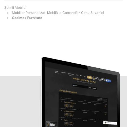
Șoimii Mobilei
Mobilier Personalizat, Mobilă la Comandă - Cehu Silvaniei
Cesimex Furniture