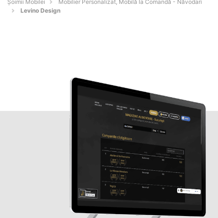
Șoimii Mobilei
Mobilier Personalizat, Mobilă la Comandă - Năvodari
Levino Design