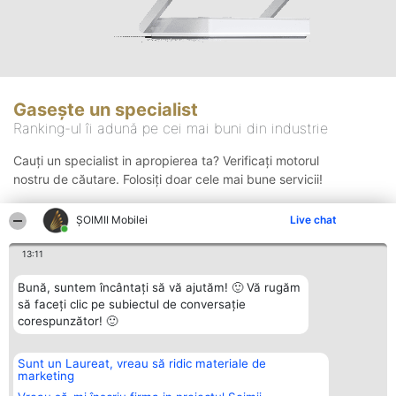
Gasește un specialist
Ranking-ul îi adună pe cei mai buni din industrie
Cauți un specialist in apropierea ta? Verificați motorul
nostru de căutare. Folosiți doar cele mai bune servicii!
ȘOIMII Mobilei
Live chat
Căutare
13:11
Bună, suntem încântați să vă ajutăm! 🙂 Vă rugăm
să faceți clic pe subiectul de conversație
corespunzător! 🙂
Sunt un Laureat, vreau să ridic materiale de
Organizator Ranking
Plebiscyt
Contact
marketing
BRIGHT SOLUTIONS BR SRL
Câștigătorii
Contact
Aleea Timisul De Sus 2 Bl. A30
Lista Tuturor