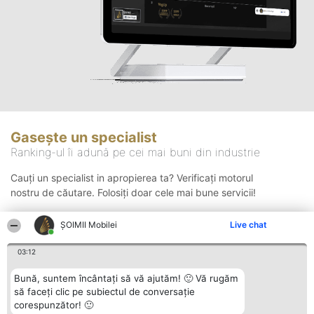
Gasește un specialist
Ranking-ul îi adună pe cei mai buni din industrie
Cauți un specialist in apropierea ta? Verificați motorul
nostru de căutare. Folosiți doar cele mai bune servicii!
ȘOIMII Mobilei
Live chat
Căutare
03:12
Bună, suntem încântați să vă ajutăm! 🙂 Vă rugăm
să faceți clic pe subiectul de conversație
corespunzător! 🙂