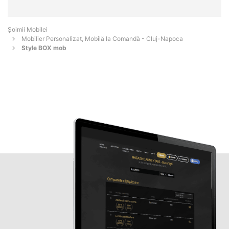
Șoimii Mobilei
Mobilier Personalizat, Mobilă la Comandă - Cluj-Napoca
Style BOX mob