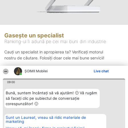
Gasește un specialist
Ranking-ul îi adună pe cei mai buni din industrie
Cauți un specialist in apropierea ta? Verificați motorul
nostru de căutare. Folosiți doar cele mai bune servicii!
ȘOIMII Mobilei
Live chat
Căutare
09:00
Bună, suntem încântați să vă ajutăm! 🙂 Vă rugăm
să faceți clic pe subiectul de conversație
corespunzător! 🙂
Sunt un Laureat, vreau să ridic materiale de
Organizator Ranking
Plebiscyt
Contact
marketing
BRIGHT SOLUTIONS BR SRL
Câștigătorii
Contact
Aleea Timisul De Sus 2 Bl. A30
Lista Tuturor