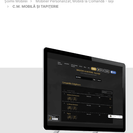
Șoimii Mobilei
Mobilier Personalizat, Mobilă la Comandă - Iaşi
C.M. MOBILĂ ŞI TAPIŢERIE