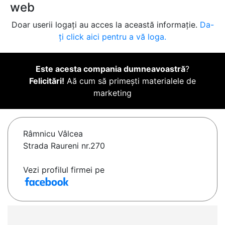
web
Doar userii logați au acces la această informație.
Da-
ți click aici pentru a vă loga.
Este acesta compania dumneavoastră
?
Felicitări!
Aă cum să primești materialele de
marketing
Râmnicu Vâlcea
Strada Raureni nr.270
Vezi profilul firmei pe