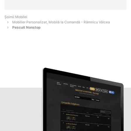
Șoimii Mobilei
Mobilier Personalizat, Mobilă la Comandă - Râmnicu Vâlcea
Pescuit Nonstop