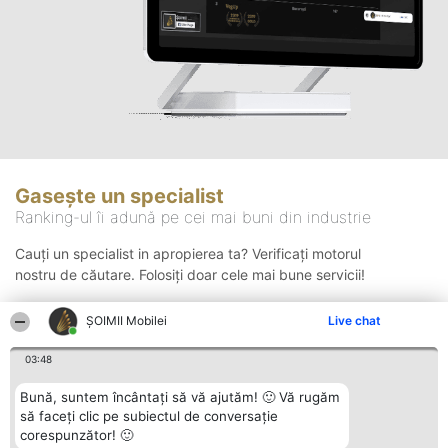
Gasește un specialist
Ranking-ul îi adună pe cei mai buni din industrie
Cauți un specialist in apropierea ta? Verificați motorul
nostru de căutare. Folosiți doar cele mai bune servicii!
ȘOIMII Mobilei
Live chat
Căutare
03:48
Bună, suntem încântați să vă ajutăm! 🙂 Vă rugăm
să faceți clic pe subiectul de conversație
corespunzător! 🙂