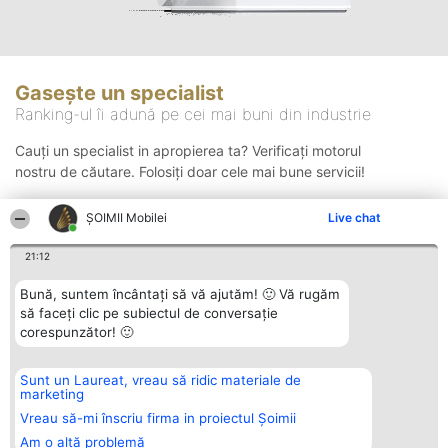
Gasește un specialist
Ranking-ul îi adună pe cei mai buni din industrie
Cauți un specialist in apropierea ta? Verificați motorul
nostru de căutare. Folosiți doar cele mai bune servicii!
ȘOIMII Mobilei
Live chat
Căutare
21:12
Bună, suntem încântați să vă ajutăm! 🙂 Vă rugăm
să faceți clic pe subiectul de conversație
corespunzător! 🙂
Sunt un Laureat, vreau să ridic materiale de
Organizator Ranking
Plebiscyt
Contact
marketing
BRIGHT SOLUTIONS BR SRL
Câștigătorii
Contact
Aleea Timisul De Sus 2 Bl. A30
Lista Tuturor
Vreau să-mi înscriu firma in proiectul Șoimii
Sc. A Et. 4 Ap. 13 Cod 061952
Laureaților
Am o altă problemă
București
Reguli