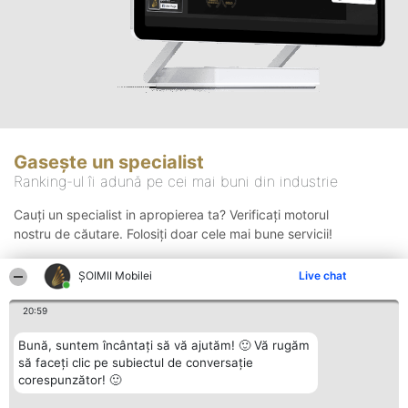
Gasește un specialist
Ranking-ul îi adună pe cei mai buni din industrie
Cauți un specialist in apropierea ta? Verificați motorul
nostru de căutare. Folosiți doar cele mai bune servicii!
ȘOIMII Mobilei
Live chat
Căutare
20:59
Bună, suntem încântați să vă ajutăm! 🙂 Vă rugăm
să faceți clic pe subiectul de conversație
corespunzător! 🙂