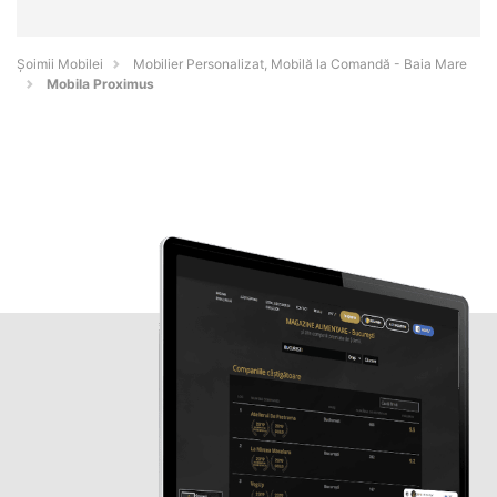
Șoimii Mobilei
Mobilier Personalizat, Mobilă la Comandă - Baia Mare
Mobila Proximus