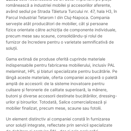
românească a industriei mobilei și accesoriilor aferente,
având sediul pe Strada Tăietura Turcului nr. 47, hala H3, în
Parcul Industrial Tetarom I din Cluj-Napoca. Compania
servește atât producători de mobilier, cât și persoane
fizice orientate către achiziția de componente individuale,
precum mese sau scaune, consolidându-și rolul de
furnizor de încredere pentru o varietate semnificativă de
soluții.
Gama extinsă de produse oferită cuprinde materiale
indispensabile pentru fabricarea mobilierului, inclusiv PAL
melaminat, HPL și blaturi specializate pentru bucătărie. Pe
lângă aceste materiale, oferta companiei acoperă o paletă
amplă de accesorii: de la sisteme inovatoare pentru
culisare și feronerie de calitate superioară, la mânere,
butoni și diverse accesorii destinate bucătăriilor, dressing-
urilor și birourilor. Totodată, Salice comercializează și
mobilier finalizat, precum mese, scaune sau fotolii.
Un element distinctiv al companiei constă în furnizarea
unor soluții integrate, reflectate prin servicii specializate