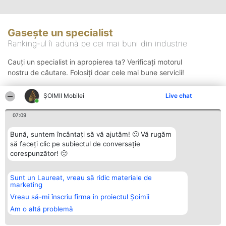
Gasește un specialist
Ranking-ul îi adună pe cei mai buni din industrie
Cauți un specialist in apropierea ta? Verificați motorul
nostru de căutare. Folosiți doar cele mai bune servicii!
ȘOIMII Mobilei
Live chat
Căutare
07:09
Bună, suntem încântați să vă ajutăm! 🙂 Vă rugăm
să faceți clic pe subiectul de conversație
corespunzător! 🙂
Sunt un Laureat, vreau să ridic materiale de
Organizator Ranking
Plebiscyt
Contact
marketing
BRIGHT SOLUTIONS BR SRL
Câștigătorii
Contact
Aleea Timisul De Sus 2 Bl. A30
Lista Tuturor
Vreau să-mi înscriu firma in proiectul Șoimii
Sc. A Et. 4 Ap. 13 Cod 061952
Laureaților
Am o altă problemă
București
Reguli
CUI 36737675
Statut
tel: +40 770 990 492
Politica de