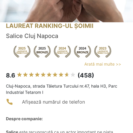
LAUREAT RANKING-UL ȘOIMII
Salice Cluj Napoca
Arată mai multe >>
8.6
(458)
Cluj-Napoca, strada Tăietura Turcului nr.47, hala H3, Parc
Industrial Tetarom I
Afișează numărul de telefon
Despre companie:
Salice
este recunoscută ca un actor important pe piața