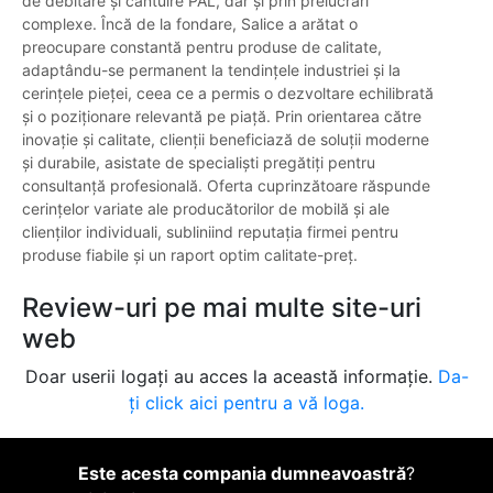
de debitare și cantuire PAL, dar și prin prelucrări
complexe. Încă de la fondare, Salice a arătat o
preocupare constantă pentru produse de calitate,
adaptându-se permanent la tendințele industriei și la
cerințele pieței, ceea ce a permis o dezvoltare echilibrată
și o poziționare relevantă pe piață. Prin orientarea către
inovație și calitate, clienții beneficiază de soluții moderne
și durabile, asistate de specialiști pregătiți pentru
consultanță profesională. Oferta cuprinzătoare răspunde
cerințelor variate ale producătorilor de mobilă și ale
clienților individuali, subliniind reputația firmei pentru
produse fiabile și un raport optim calitate-preț.
Review-uri pe mai multe site-uri
web
Doar userii logați au acces la această informație.
Da-
ți click aici pentru a vă loga.
Este acesta compania dumneavoastră
?