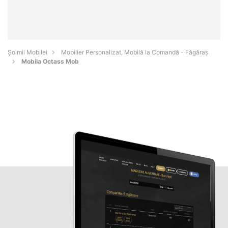
Șoimii Mobilei
Mobilier Personalizat, Mobilă la Comandă - Făgăraş
Mobila Octass Mob