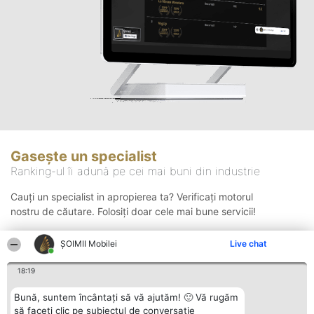
Gasește un specialist
Ranking-ul îi adună pe cei mai buni din industrie
Cauți un specialist in apropierea ta? Verificați motorul
nostru de căutare. Folosiți doar cele mai bune servicii!
ȘOIMII Mobilei
Live chat
Căutare
18:19
Bună, suntem încântați să vă ajutăm! 🙂 Vă rugăm
să faceți clic pe subiectul de conversație