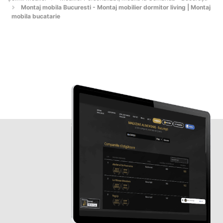
Montaj mobila Bucuresti - Montaj mobilier dormitor living | Montaj
mobila bucatarie