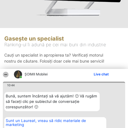
Gasește un specialist
Ranking-ul îi adună pe cei mai buni din industrie
Cauți un specialist in apropierea ta? Verificați motorul
nostru de căutare. Folosiți doar cele mai bune servicii!
ȘOIMII Mobilei
Live chat
Căutare
10:44
Bună, suntem încântați să vă ajutăm! 🙂 Vă rugăm
să faceți clic pe subiectul de conversație
corespunzător! 🙂
Sunt un Laureat, vreau să ridic materiale de
Organizator Ranking
Plebiscyt
Contact
marketing
BRIGHT SOLUTIONS BR SRL
Câștigătorii
Contact