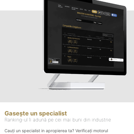
Gasește un specialist
Ranking-ul îi adună pe cei mai buni din industrie
Cauți un specialist in apropierea ta? Verificați motorul