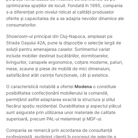
optimizarea spațiilor de locuit. Fondată în 1995, compania
s-a diferențiat prin nivelul ridicat al calității produselor
oferite și capacitatea de a se adapta nevoilor dinamice ale
consumatorilor.
Showroom-ul principal din Cluj-Napoca, amplasat pe
Strada Oașului 42A, pune la dispoziție o selecție largă de
soluții pentru amenajarea caselor. Sortimentul variat
include mobilier destinat bucătăriilor, dormitoarelor,
livingurilor, canapele ergonomice, colțare moderne, paturi,
mese, scaune și piese de mobilă de mici dimensiuni,
satisfăcând atât cerințe funcționale, cât și estetice.
O caracteristică notabilă a ofertei
Modena
o constituie
posibilitatea confecționării mobilierului la comandă,
permițând astfel adaptarea exactă la structura și stilul
fiecărui spațiu rezidențial. Durabilitatea și aspectul plăcut
sunt asigurate prin utilizarea unor materiale de calitate
superioară, precum PAL-ul melaminat și MDF-ul.
Compania se remarcă prin acordarea de consultanță
profesionistă, sprijinind clienții în procesul de selecție a