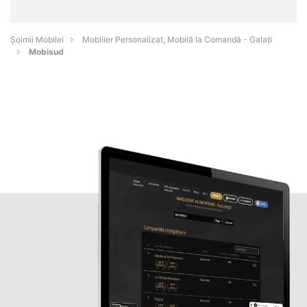
Șoimii Mobilei
Mobilier Personalizat, Mobilă la Comandă - Galaţi
Mobisud