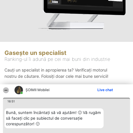
Gasește un specialist
Ranking-ul îi adună pe cei mai buni din industrie
Cauți un specialist in apropierea ta? Verificați motorul
nostru de căutare. Folosiți doar cele mai bune servicii!
ȘOIMII Mobilei
Live chat
Căutare
16:51
Bună, suntem încântați să vă ajutăm! 🙂 Vă rugăm
să faceți clic pe subiectul de conversație
corespunzător! 🙂