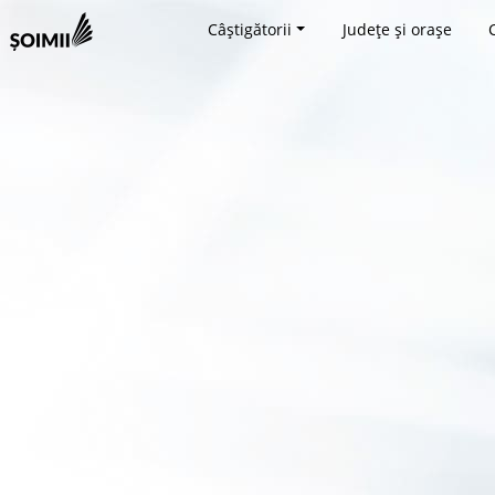
Câștigătorii
Județe și orașe