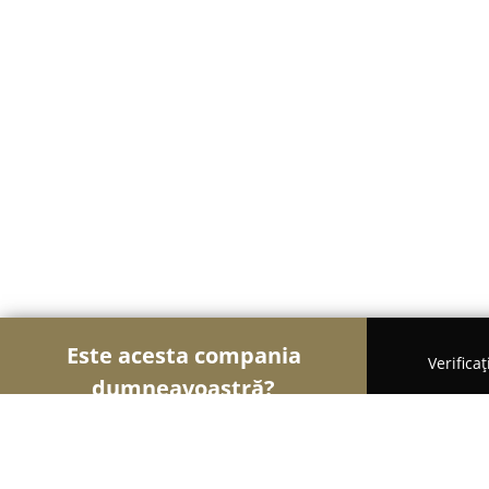
Este acesta compania
Verifica
dumneavoastră?
Șoimii Mobilei
Mobilier Personalizat, Mobilă l