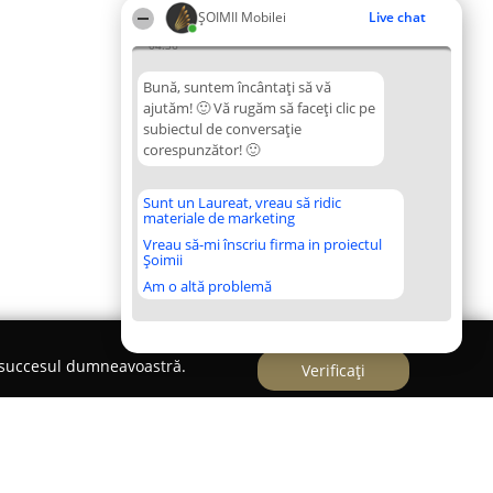
ȘOIMII Mobilei
Live chat
04:36
Bună, suntem încântați să vă
ajutăm! 🙂 Vă rugăm să faceți clic pe
subiectul de conversație
corespunzător! 🙂
Sunt un Laureat, vreau să ridic
materiale de marketing
Vreau să-mi înscriu firma in proiectul
Șoimii
Am o altă problemă
e succesul dumneavoastră.
Verificați
a comanda