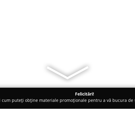
Felicitări!
ți cum puteți obține materiale promoționale pentru a vă bucura d
a Comandă - Oradea
Mobilier Oradea -consultanta si executie l