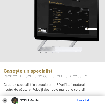
Gasește un specialist
Ranking-ul îi adună pe cei mai buni din industrie
Cauți un specialist in apropierea ta? Verificați motorul
nostru de căutare. Folosiți doar cele mai bune servicii!
ȘOIMII Mobilei
Live chat
Căutare