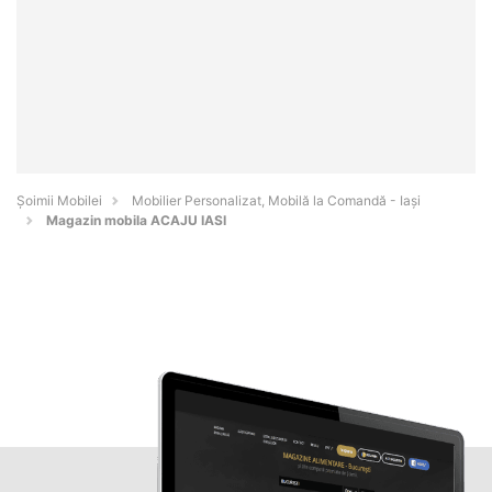
Șoimii Mobilei
Mobilier Personalizat, Mobilă la Comandă - Iaşi
Magazin mobila ACAJU IASI