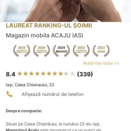
LAUREAT RANKING-UL ȘOIMII
Magazin mobila ACAJU IASI
Arată mai multe >>
8.4
(339)
Iaşi, Calea Chisinaului, 23
Afișează numărul de telefon
Despre companie:
Situat pe Calea Chișinăului, la numărul 23 din Iași,
Magazinul Acaju
este recunoscut ca un punct de