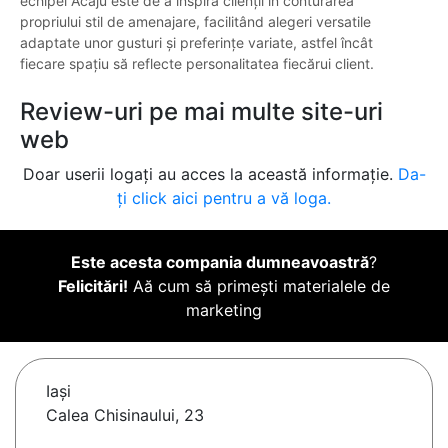
echipei Acaju este de a inspira clienții în conturarea
propriului stil de amenajare, facilitând alegeri versatile
adaptate unor gusturi și preferințe variate, astfel încât
fiecare spațiu să reflecte personalitatea fiecărui client.
Review-uri pe mai multe site-uri
web
Doar userii logați au acces la această informație.
Da-
ți click aici pentru a vă loga.
Este acesta compania dumneavoastră
?
Felicitări!
Aă cum să primești materialele de
marketing
Iaşi
Calea Chisinaului, 23