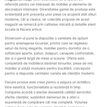
referință pentru cei interesați de mobilier și elemente de
decorațiuni interioare. Diversitatea gamei de produse este
evidențiată prin prezența unor piese ce acoperă atât stiluri
moderne, cât și clasice, iar colecțiile propuse de acest
magazin se remarcă prin calitatea ridicată și detaliile atent
lucrate la fiecare articol.
Showroom-ul pune la dispoziție o varietate de opțiuni
pentru amenajarea locuinței, printre care se regăsesc
seturi de living elegante, mobilier pentru dormitor de o
sofisticare aparte, paturi, dulapuri, canapele confortabile,
dar și o gamă largă de mese și scaune. Oferta este
completată de mobilierul destinat birourilor, piese de mic
mobilier și soluții modulare pentru bucătării, concepute
pentru a răspunde cerințelor variate ale clienților moderni.
Fiecare produs este creat pentru a asigura un echilibru
între estetică, funcționalitate și rezistență în timp.
Compania acordă o atenție deosebită calității serviciilor
oferite clienților, susținând demersul de a oferi o
experiență de cumpărare cât mai completă. Viziunea