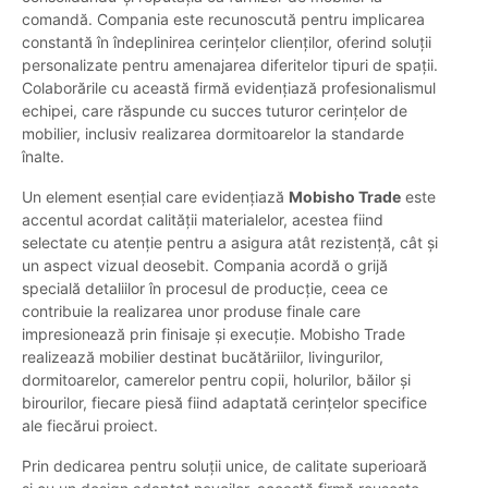
comandă. Compania este recunoscută pentru implicarea
constantă în îndeplinirea cerințelor clienților, oferind soluții
personalizate pentru amenajarea diferitelor tipuri de spații.
Colaborările cu această firmă evidențiază profesionalismul
echipei, care răspunde cu succes tuturor cerințelor de
mobilier, inclusiv realizarea dormitoarelor la standarde
înalte.
Un element esențial care evidențiază
Mobisho Trade
este
accentul acordat calității materialelor, acestea fiind
selectate cu atenție pentru a asigura atât rezistență, cât și
un aspect vizual deosebit. Compania acordă o grijă
specială detaliilor în procesul de producție, ceea ce
contribuie la realizarea unor produse finale care
impresionează prin finisaje și execuție. Mobisho Trade
realizează mobilier destinat bucătăriilor, livingurilor,
dormitoarelor, camerelor pentru copii, holurilor, băilor și
birourilor, fiecare piesă fiind adaptată cerințelor specifice
ale fiecărui proiect.
Prin dedicarea pentru soluții unice, de calitate superioară