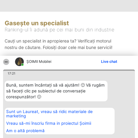
Gasește un specialist
Ranking-ul îi adună pe cei mai buni din industrie
Cauți un specialist in apropierea ta? Verificați motorul
nostru de căutare. Folosiți doar cele mai bune servicii!
ȘOIMII Mobilei
Live chat
Căutare
17:21
Bună, suntem încântați să vă ajutăm! 🙂 Vă rugăm
să faceți clic pe subiectul de conversație
corespunzător! 🙂
Sunt un Laureat, vreau să ridic materiale de
Organizator Ranking
Plebiscyt
Contact
marketing
BRIGHT SOLUTIONS BR SRL
Câștigătorii
Contact
Aleea Timisul De Sus 2 Bl. A30
Lista Tuturor
Vreau să-mi înscriu firma in proiectul Șoimii
Sc. A Et. 4 Ap. 13 Cod 061952
Laureaților
Am o altă problemă
București
Reguli
CUI 36737675
Statut