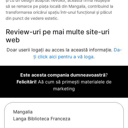
și cu un design adaptat nevoilor, această firmă reușește
să se remarce pe piața locală din Mangalia, contribuind la
transformarea oricărui spațiu într-unul funcțional și plăcut
din punct de vedere estetic.
Review-uri pe mai multe site-uri
web
Doar userii logați au acces la această informație.
Da-
ți click aici pentru a vă loga.
Este acesta compania dumneavoastră
?
Felicitări!
Aă cum să primești materialele de
marketing
Mangalia
Langa Biblioteca Franceza