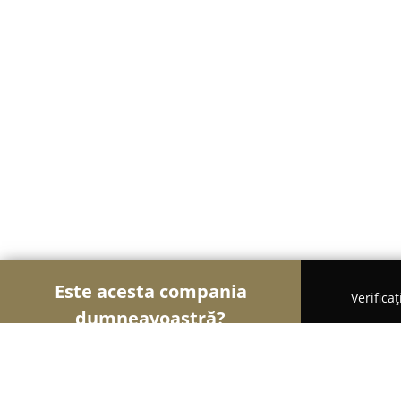
Este acesta compania
Verifica
dumneavoastră?
Șoimii Mobilei
Mobilier Personalizat, Mobilă l