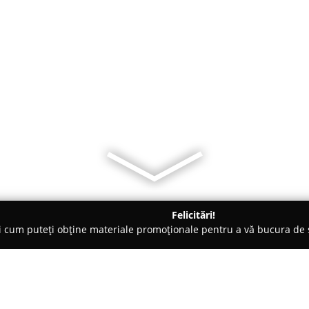
Felicitări!
ți cum puteți obține materiale promoționale pentru a vă bucura d
a Comandă - Târgu-Mureş
Mobila Laguna Targu Mures