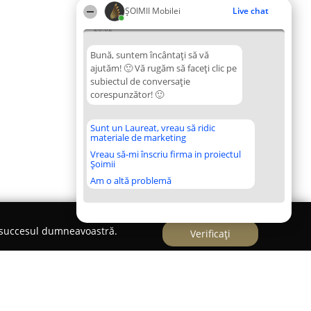
ȘOIMII Mobilei
Live chat
20:02
Bună, suntem încântați să vă
ajutăm! 🙂 Vă rugăm să faceți clic pe
subiectul de conversație
corespunzător! 🙂
Sunt un Laureat, vreau să ridic
materiale de marketing
Vreau să-mi înscriu firma in proiectul
Șoimii
Am o altă problemă
e succesul dumneavoastră.
Verificați