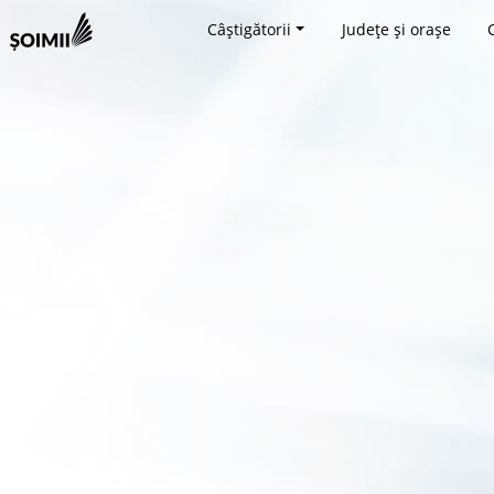
Câștigătorii
Județe și orașe