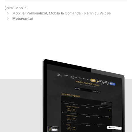
Șoimii Mobilei
Mobilier Personalizat, Mobilă la Comandă - Râmnicu Vâlcea
Mobavantaj