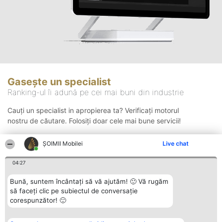
Gasește un specialist
Ranking-ul îi adună pe cei mai buni din industrie
Cauți un specialist in apropierea ta? Verificați motorul
nostru de căutare. Folosiți doar cele mai bune servicii!
ȘOIMII Mobilei
Live chat
Căutare
04:27
Bună, suntem încântați să vă ajutăm! 🙂 Vă rugăm
să faceți clic pe subiectul de conversație
corespunzător! 🙂