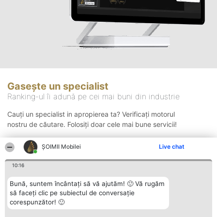
Gasește un specialist
Ranking-ul îi adună pe cei mai buni din industrie
Cauți un specialist in apropierea ta? Verificați motorul
nostru de căutare. Folosiți doar cele mai bune servicii!
ȘOIMII Mobilei
Live chat
Căutare
10:16
Bună, suntem încântați să vă ajutăm! 🙂 Vă rugăm
să faceți clic pe subiectul de conversație
corespunzător! 🙂