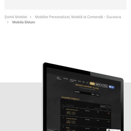
Șoimii Mobilei
Mobilier Personalizat, Mobilă la Comandă - Suceava
Mobila Eldum