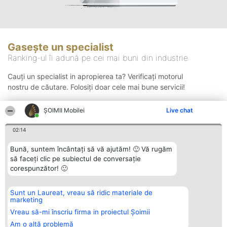
Gasește un specialist
Ranking-ul îi adună pe cei mai buni din industrie
Cauți un specialist in apropierea ta? Verificați motorul
nostru de căutare. Folosiți doar cele mai bune servicii!
ȘOIMII Mobilei
Live chat
Căutare
02:14
Bună, suntem încântați să vă ajutăm! 🙂 Vă rugăm
să faceți clic pe subiectul de conversație
corespunzător! 🙂
Sunt un Laureat, vreau să ridic materiale de
Organizator Ranking
Plebiscyt
Contact
marketing
BRIGHT SOLUTIONS BR SRL
Câștigătorii
Contact
Aleea Timisul De Sus 2 Bl. A30
Lista Tuturor
Vreau să-mi înscriu firma in proiectul Șoimii
Sc. A Et. 4 Ap. 13 Cod 061952
Laureaților
Am o altă problemă
București
Reguli