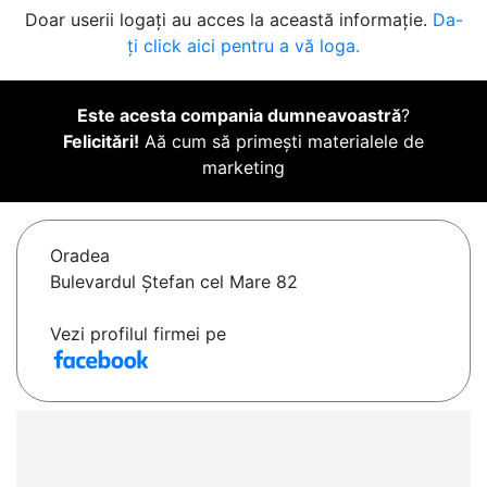
Doar userii logați au acces la această informație.
Da-
ți click aici pentru a vă loga.
Este acesta compania dumneavoastră
?
Felicitări!
Aă cum să primești materialele de
marketing
Oradea
Bulevardul Ștefan cel Mare 82
Vezi profilul firmei pe