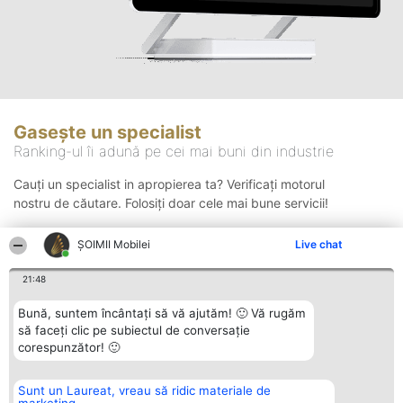
Gasește un specialist
Ranking-ul îi adună pe cei mai buni din industrie
Cauți un specialist in apropierea ta? Verificați motorul
nostru de căutare. Folosiți doar cele mai bune servicii!
ȘOIMII Mobilei
Live chat
Căutare
21:48
Bună, suntem încântați să vă ajutăm! 🙂 Vă rugăm
să faceți clic pe subiectul de conversație
corespunzător! 🙂
Sunt un Laureat, vreau să ridic materiale de
Organizator Ranking
Plebiscyt
Contact