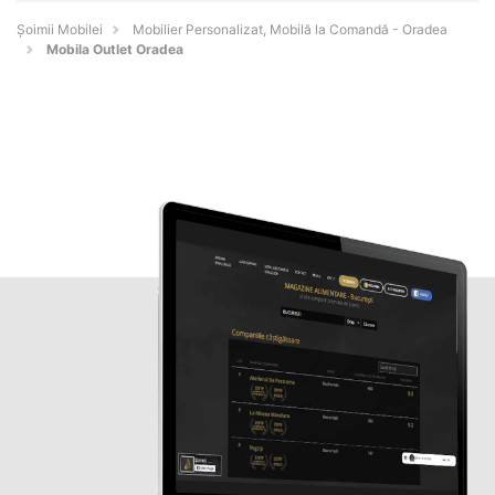
Șoimii Mobilei
Mobilier Personalizat, Mobilă la Comandă - Oradea
Mobila Outlet Oradea