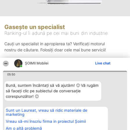
Gasește un specialist
Ranking-ul îi adună pe cei mai buni din industrie
Cauți un specialist in apropierea ta? Verificați motorul
nostru de căutare. Folosiți doar cele mai bune servicii!
ȘOIMII Mobilei
Live chat
Căutare
05:50
Bună, suntem încântați să vă ajutăm! 🙂 Vă rugăm
să faceți clic pe subiectul de conversație
corespunzător! 🙂
Sunt un Laureat, vreau să ridic materiale de
Organizator Ranking
Plebiscyt
Contact
marketing
BRIGHT SOLUTIONS BR SRL
Câștigătorii
Contact
Aleea Timisul De Sus 2 Bl. A30
Lista Tuturor
Vreau să-mi înscriu firma in proiectul Șoimii
Sc. A Et. 4 Ap. 13 Cod 061952
Laureaților
Am o altă problemă
București
Reguli