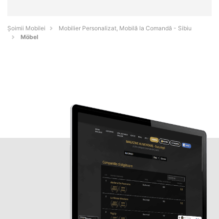
Șoimii Mobilei
Mobilier Personalizat, Mobilă la Comandă - Sibiu
Möbel