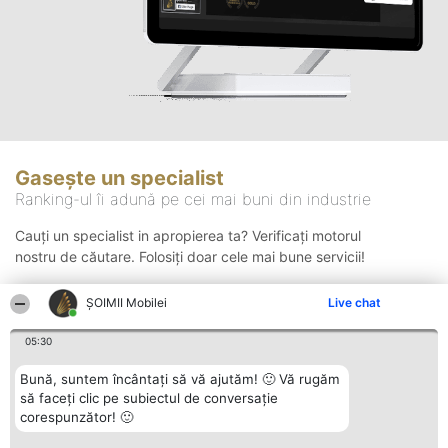
Gasește un specialist
Ranking-ul îi adună pe cei mai buni din industrie
Cauți un specialist in apropierea ta? Verificați motorul
nostru de căutare. Folosiți doar cele mai bune servicii!
ȘOIMII Mobilei
Live chat
Căutare
05:30
Bună, suntem încântați să vă ajutăm! 🙂 Vă rugăm
să faceți clic pe subiectul de conversație
corespunzător! 🙂