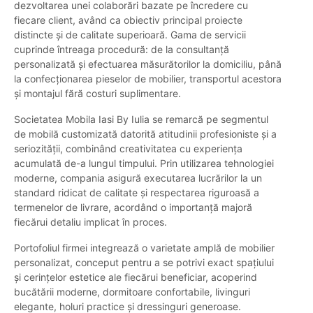
dezvoltarea unei colaborări bazate pe încredere cu
fiecare client, având ca obiectiv principal proiecte
distincte și de calitate superioară. Gama de servicii
cuprinde întreaga procedură: de la consultanță
personalizată și efectuarea măsurătorilor la domiciliu, până
la confecționarea pieselor de mobilier, transportul acestora
și montajul fără costuri suplimentare.
Societatea Mobila Iasi By Iulia se remarcă pe segmentul
de mobilă customizată datorită atitudinii profesioniste și a
seriozității, combinând creativitatea cu experiența
acumulată de-a lungul timpului. Prin utilizarea tehnologiei
moderne, compania asigură executarea lucrărilor la un
standard ridicat de calitate și respectarea riguroasă a
termenelor de livrare, acordând o importanță majoră
fiecărui detaliu implicat în proces.
Portofoliul firmei integrează o varietate amplă de mobilier
personalizat, conceput pentru a se potrivi exact spațiului
și cerințelor estetice ale fiecărui beneficiar, acoperind
bucătării moderne, dormitoare confortabile, livinguri
elegante, holuri practice și dressinguri generoase.