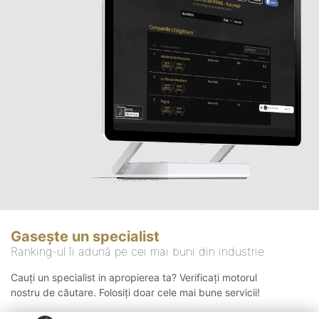
Gasește un specialist
Ranking-ul îi adună pe cei mai buni din industrie
Cauți un specialist in apropierea ta? Verificați motorul
nostru de căutare. Folosiți doar cele mai bune servicii!