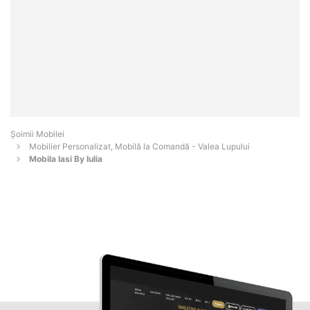
Șoimii Mobilei
Mobilier Personalizat, Mobilă la Comandă - Valea Lupului
Mobila Iasi By Iulia