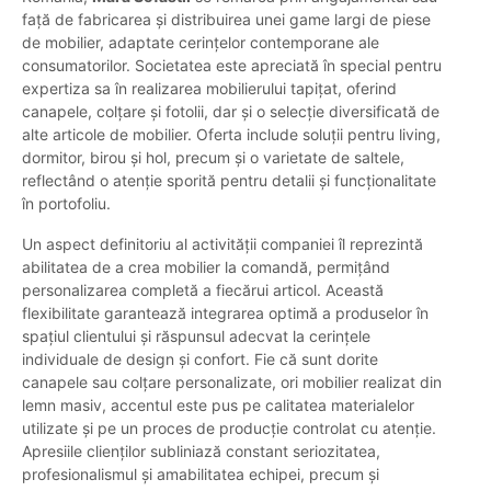
față de fabricarea și distribuirea unei game largi de piese
de mobilier, adaptate cerințelor contemporane ale
consumatorilor. Societatea este apreciată în special pentru
expertiza sa în realizarea mobilierului tapițat, oferind
canapele, colțare și fotolii, dar și o selecție diversificată de
alte articole de mobilier. Oferta include soluții pentru living,
dormitor, birou și hol, precum și o varietate de saltele,
reflectând o atenție sporită pentru detalii și funcționalitate
în portofoliu.
Un aspect definitoriu al activității companiei îl reprezintă
abilitatea de a crea mobilier la comandă, permițând
personalizarea completă a fiecărui articol. Această
flexibilitate garantează integrarea optimă a produselor în
spațiul clientului și răspunsul adecvat la cerințele
individuale de design și confort. Fie că sunt dorite
canapele sau colțare personalizate, ori mobilier realizat din
lemn masiv, accentul este pus pe calitatea materialelor
utilizate și pe un proces de producție controlat cu atenție.
Apresiile clienților subliniază constant seriozitatea,
profesionalismul și amabilitatea echipei, precum și