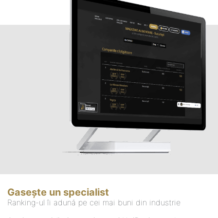
Gasește un specialist
Ranking-ul îi adună pe cei mai buni din industrie