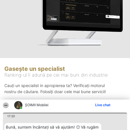
Gasește un specialist
Ranking-ul îi adună pe cei mai buni din industrie
Cauți un specialist in apropierea ta? Verificați motorul
nostru de căutare. Folosiți doar cele mai bune servicii!
ȘOIMII Mobilei
Live chat
Căutare
17:20
Bună, suntem încântați să vă ajutăm! 🙂 Vă rugăm