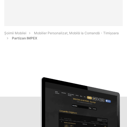
Șoimii Mobilei
Mobilier Personalizat, Mobilă la Comandă - Timişoara
Partizan IMPEX