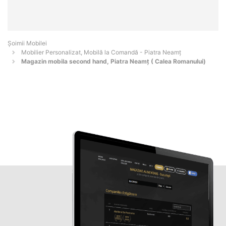
Șoimii Mobilei
Mobilier Personalizat, Mobilă la Comandă - Piatra Neamţ
Magazin mobila second hand, Piatra Neamț ( Calea Romanului)