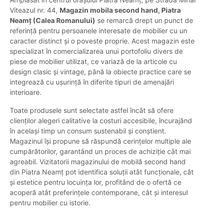
Viteazul nr. 44,
Magazin mobila second hand, Piatra
Neamț (Calea Romanului)
se remarcă drept un punct de
referință pentru persoanele interesate de mobilier cu un
caracter distinct și o poveste proprie. Acest magazin este
specializat în comercializarea unui portofoliu divers de
piese de mobilier utilizat, ce variază de la articole cu
design clasic și vintage, până la obiecte practice care se
integrează cu ușurință în diferite tipuri de amenajări
interioare.
Toate produsele sunt selectate astfel încât să ofere
clienților alegeri calitative la costuri accesibile, încurajând
în același timp un consum sustenabil și conștient.
Magazinul își propune să răspundă cerințelor multiple ale
cumpărătorilor, garantând un proces de achiziție cât mai
agreabil. Vizitatorii magazinului de mobilă second hand
din Piatra Neamț pot identifica soluții atât funcționale, cât
și estetice pentru locuința lor, profitând de o ofertă ce
acoperă atât preferințele contemporane, cât și interesul
pentru mobilier cu istorie.