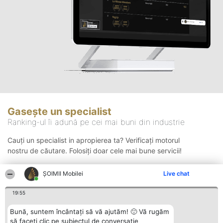
Gasește un specialist
Ranking-ul îi adună pe cei mai buni din industrie
Cauți un specialist in apropierea ta? Verificați motorul
nostru de căutare. Folosiți doar cele mai bune servicii!
ȘOIMII Mobilei
Live chat
Căutare
19:55
Bună, suntem încântați să vă ajutăm! 🙂 Vă rugăm
să faceți clic pe subiectul de conversație