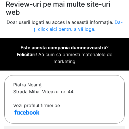
Review-uri pe mai multe site-uri
web
Doar userii logați au acces la această informație.
Da-
ți click aici pentru a vă loga.
Este acesta compania dumneavoastră
?
Felicitări!
Aă cum să primești materialele de
marketing
Piatra Neamţ
Strada Mihai Viteazul nr. 44
Vezi profilul firmei pe