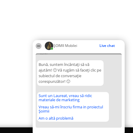
ȘOIMII Mobilei
Live chat
05:47
Bună, suntem încântați să vă
ajutăm! 🙂 Vă rugăm să faceți clic pe
subiectul de conversație
corespunzător! 🙂
Sunt un Laureat, vreau să ridic
materiale de marketing
Vreau să-mi înscriu firma in proiectul
Șoimii
Am o altă problemă