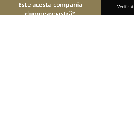
Este acesta compania
Verifica
dumneavoastră?
Șoimii Mobilei
Mobilier Personalizat, Mobilă la
Mobila Sagena
9.6
(68)
Năvodari, B-dul Mamaia Nord nr 35
Afișează numărul de telefon