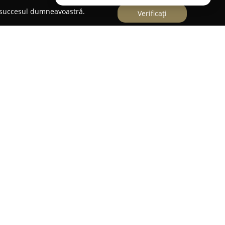
e succesul dumneavoastră.
Verificați
odari, pe Bulevardul Mamaia Nord,
Mobila Sagena
ecializat în amenajarea interioară, destinat
itate. Această firmă oferă o selecție largă de
ntru a răspunde multiplelor stiluri și preferințe
produse pune la dispoziția vizitatorilor opțiuni
e a casei, facilitând astfel personalizarea
nțelor fiecăruia.
 clienților evidențiază atât aspectul estetic
r, cât și nivelul ridicat al calității acestora. De
versatilitatea ofertelor și atenția acordată