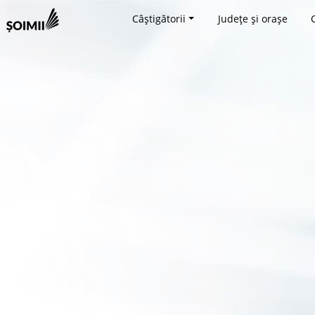
Câștigătorii
Județe și orașe