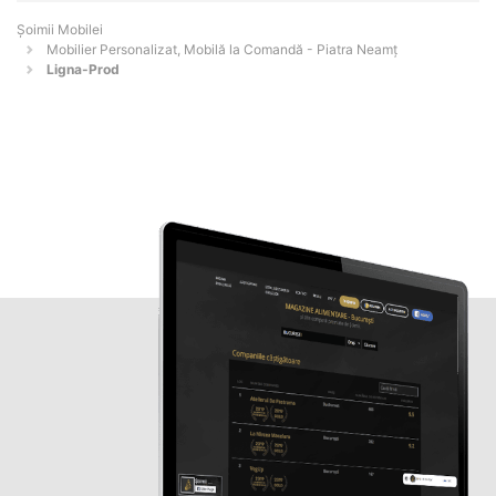
Șoimii Mobilei
Mobilier Personalizat, Mobilă la Comandă - Piatra Neamţ
Ligna-Prod