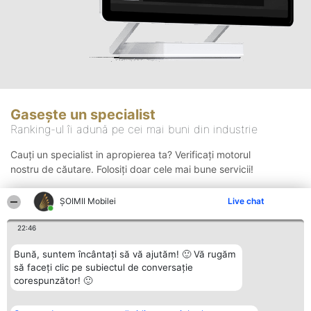
Gasește un specialist
Ranking-ul îi adună pe cei mai buni din industrie
Cauți un specialist in apropierea ta? Verificați motorul
nostru de căutare. Folosiți doar cele mai bune servicii!
ȘOIMII Mobilei
Live chat
Căutare
22:46
Bună, suntem încântați să vă ajutăm! 🙂 Vă rugăm
să faceți clic pe subiectul de conversație
corespunzător! 🙂