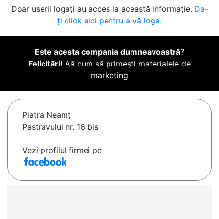
Doar userii logați au acces la această informație.
Da-
ți click aici pentru a vă loga.
Este acesta compania dumneavoastră
?
Felicitări!
Aă cum să primești materialele de
marketing
Piatra Neamţ
Pastravului nr. 16 bis
Vezi profilul firmei pe