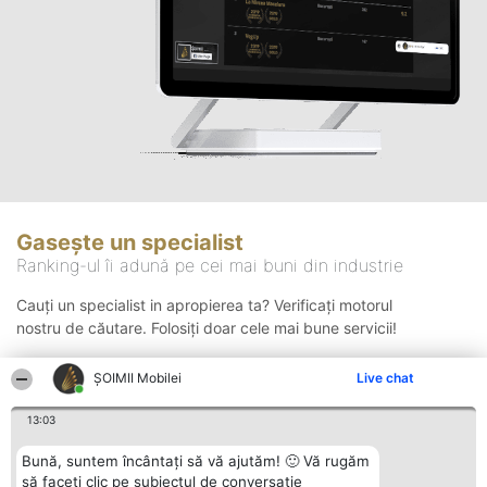
Gasește un specialist
Ranking-ul îi adună pe cei mai buni din industrie
Cauți un specialist in apropierea ta? Verificați motorul
nostru de căutare. Folosiți doar cele mai bune servicii!
ȘOIMII Mobilei
Live chat
Căutare
13:03
Bună, suntem încântați să vă ajutăm! 🙂 Vă rugăm
să faceți clic pe subiectul de conversație