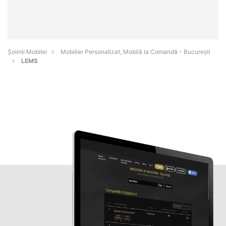
Șoimii Mobilei
Mobilier Personalizat, Mobilă la Comandă - Bucureşti
LEMS