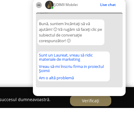
ȘOIMII Mobilei
Live chat
23:41
Bună, suntem încântați să vă
ajutăm! 🙂 Vă rugăm să faceți clic pe
subiectul de conversație
corespunzător! 🙂
Sunt un Laureat, vreau să ridic
materiale de marketing
Vreau să-mi înscriu firma in proiectul
Șoimii
Am o altă problemă
e succesul dumneavoastră.
Verificați