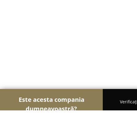
Este acesta compania
Verifica
dumneavoastră?
Șoimii Mobilei
Mobilier Personalizat, Mobilă la