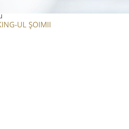
u
ING-UL ȘOIMII