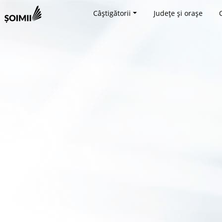
Câștigătorii
Județe și orașe