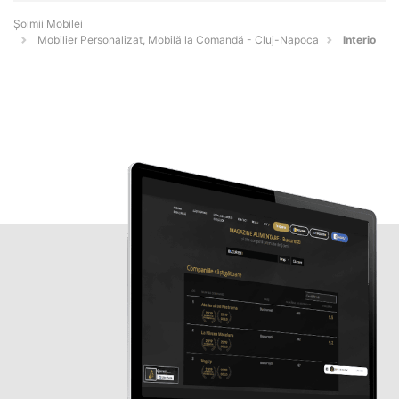
Șoimii Mobilei
Mobilier Personalizat, Mobilă la Comandă - Cluj-Napoca
Interio