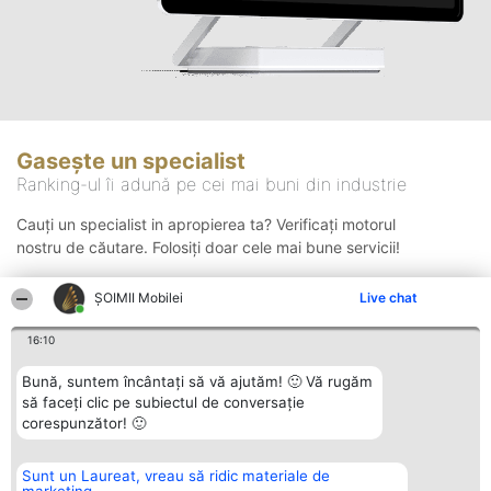
Gasește un specialist
Ranking-ul îi adună pe cei mai buni din industrie
Cauți un specialist in apropierea ta? Verificați motorul
nostru de căutare. Folosiți doar cele mai bune servicii!
ȘOIMII Mobilei
Live chat
Căutare
16:10
Bună, suntem încântați să vă ajutăm! 🙂 Vă rugăm
să faceți clic pe subiectul de conversație
corespunzător! 🙂
Sunt un Laureat, vreau să ridic materiale de
Organizator Ranking
Plebiscyt
Contact