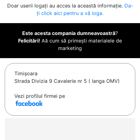
Doar userii logați au acces la această informație.
Da-
ți click aici pentru a vă loga.
Este acesta compania dumneavoastră
?
Felicitări!
Aă cum să primești materialele de
marketing
Timişoara
Strada Divizia 9 Cavalerie nr 5 ( langa OMV)
Vezi profilul firmei pe