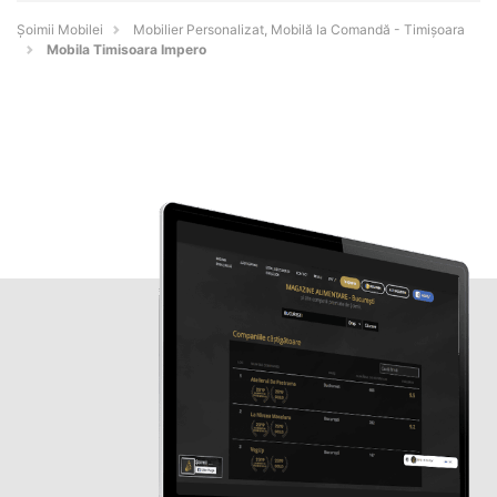
Șoimii Mobilei
Mobilier Personalizat, Mobilă la Comandă - Timişoara
Mobila Timisoara Impero