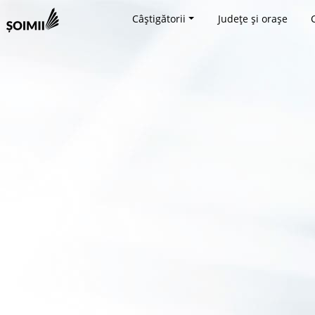
Câștigătorii
Județe și orașe