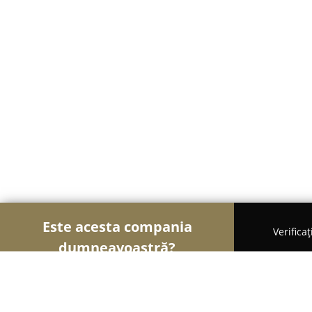
Este acesta compania
Verifica
dumneavoastră?
Șoimii Mobilei
Mobilier Personalizat, Mobilă l