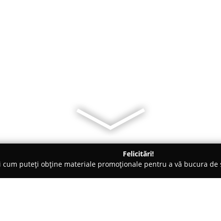
Felicitări!
ți cum puteți obține materiale promoționale pentru a vă bucura d
a Comandă - Caransebeş
GURGU PRODCOM S.R.L.