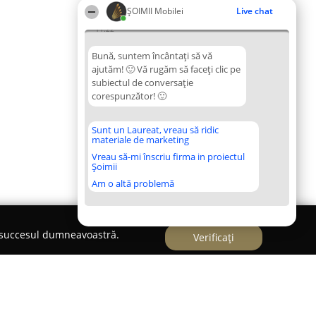
ȘOIMII Mobilei
Live chat
11:22
Bună, suntem încântați să vă
ajutăm! 🙂 Vă rugăm să faceți clic pe
subiectul de conversație
corespunzător! 🙂
Sunt un Laureat, vreau să ridic
materiale de marketing
Vreau să-mi înscriu firma in proiectul
Șoimii
Am o altă problemă
e succesul dumneavoastră.
Verificați