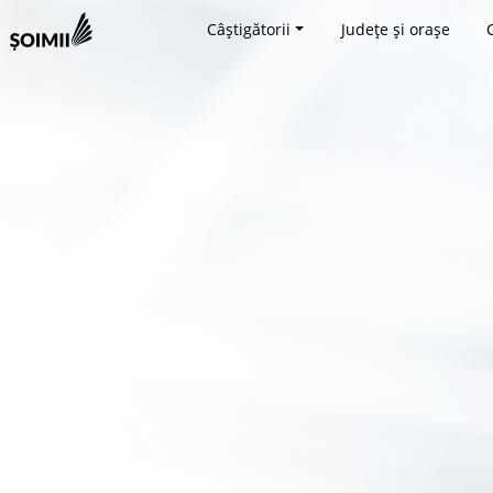
Câștigătorii
Județe și orașe