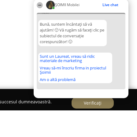
ȘOIMII Mobilei
Live chat
14:41
Bună, suntem încântați să vă
ajutăm! 🙂 Vă rugăm să faceți clic pe
subiectul de conversație
corespunzător! 🙂
Sunt un Laureat, vreau să ridic
materiale de marketing
Vreau să-mi înscriu firma in proiectul
Șoimii
Am o altă problemă
e succesul dumneavoastră.
Verificați