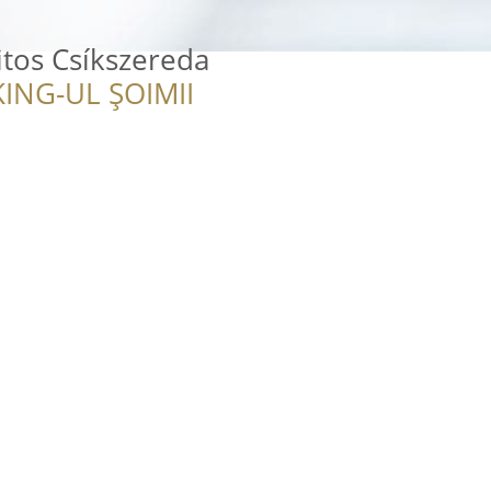
itos Csíkszereda
ING-UL ȘOIMII