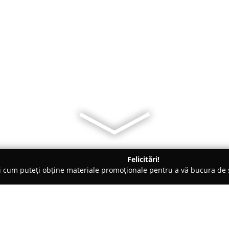
Felicitări!
ți cum puteți obține materiale promoționale pentru a vă bucura d
 Comandă - Miercurea-Ciuc
Emina-Eli Kárpitos Csíkszereda