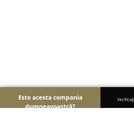
Este acesta compania
Verifica
dumneavoastră?
Șoimii Mobilei
Mobilier Personalizat, Mobilă la