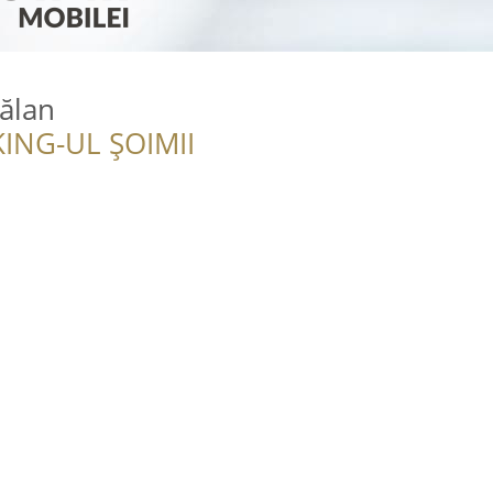
ălan
ING-UL ȘOIMII