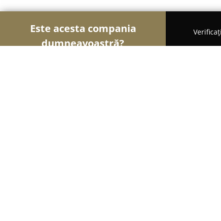
Este acesta compania
Verifica
dumneavoastră?
Șoimii Mobilei
Mobilier Personalizat, Mobilă la
AdpK Mobilă Bălan
8.6
(7)
Bălan, str. Florilor, nr. 8
Afișează numărul de telefon