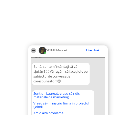
ȘOIMII Mobilei
Live chat
02:44
Bună, suntem încântați să vă
ajutăm! 🙂 Vă rugăm să faceți clic pe
subiectul de conversație
corespunzător! 🙂
Sunt un Laureat, vreau să ridic
materiale de marketing
Vreau să-mi înscriu firma in proiectul
Șoimii
Am o altă problemă