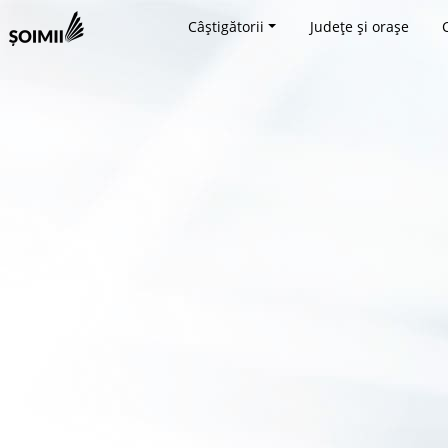
Câștigătorii
Județe și orașe