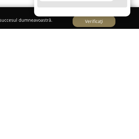
e succesul dumneavoastră.
Verificați
o prezență remarcabilă în industria mobilierului
entru orientarea sa către producerea de mobilier
deosebit. Societatea își focalizează activitatea
siv, adresându-se atât proiectelor de amenajări
mplexitate, cât și realizării de mobilier pentru
paniei include o gamă variată de produse, de la
ie, dormitor, baie și hol, până la soluții