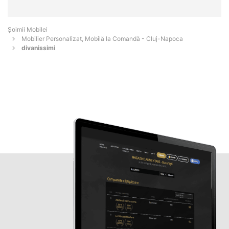
Șoimii Mobilei
Mobilier Personalizat, Mobilă la Comandă - Cluj-Napoca
divanissimi