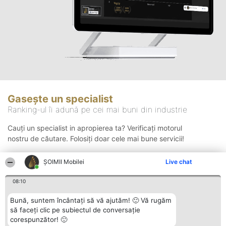
Gasește un specialist
Ranking-ul îi adună pe cei mai buni din industrie
Cauți un specialist in apropierea ta? Verificați motorul
nostru de căutare. Folosiți doar cele mai bune servicii!
ȘOIMII Mobilei
Live chat
Căutare
08:10
Bună, suntem încântați să vă ajutăm! 🙂 Vă rugăm
să faceți clic pe subiectul de conversație
corespunzător! 🙂