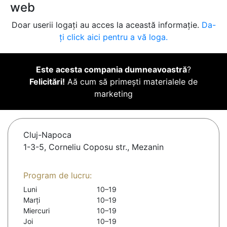
web
Doar userii logați au acces la această informație.
Da-
ți click aici pentru a vă loga.
Este acesta compania dumneavoastră
?
Felicitări!
Aă cum să primești materialele de
marketing
Cluj-Napoca
1-3-5, Corneliu Coposu str., Mezanin
Program de lucru:
Luni
10–19
Marți
10–19
Miercuri
10–19
Joi
10–19