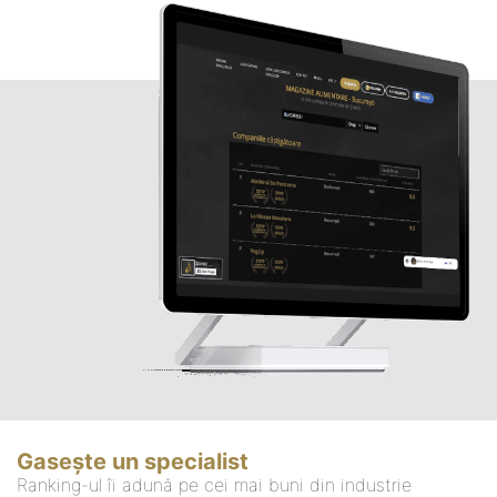
Gasește un specialist
Ranking-ul îi adună pe cei mai buni din industrie