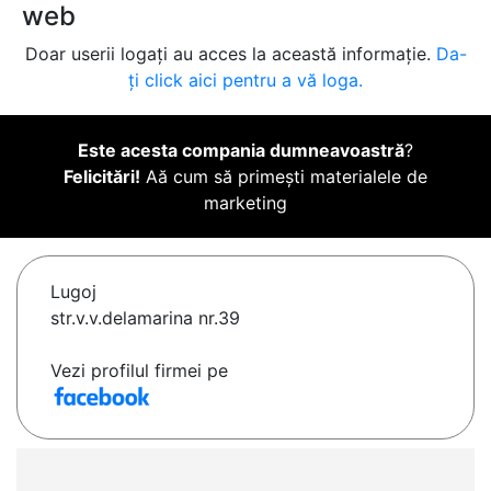
web
Doar userii logați au acces la această informație.
Da-
ți click aici pentru a vă loga.
Este acesta compania dumneavoastră
?
Felicitări!
Aă cum să primești materialele de
marketing
Lugoj
str.v.v.delamarina nr.39
Vezi profilul firmei pe