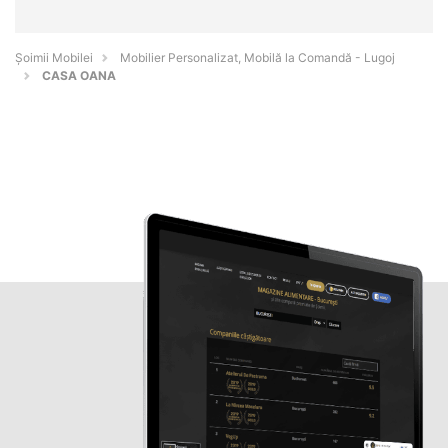
Șoimii Mobilei
Mobilier Personalizat, Mobilă la Comandă - Lugoj
CASA OANA