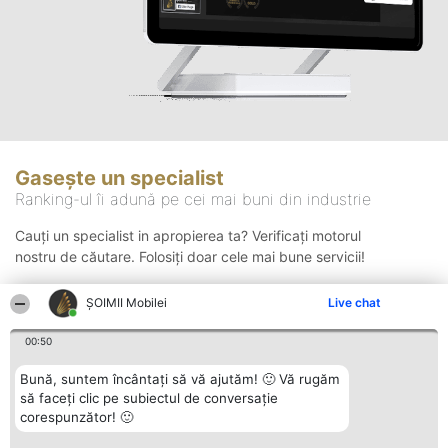
Gasește un specialist
Ranking-ul îi adună pe cei mai buni din industrie
Cauți un specialist in apropierea ta? Verificați motorul
nostru de căutare. Folosiți doar cele mai bune servicii!
ȘOIMII Mobilei
Live chat
Căutare
00:50
Bună, suntem încântați să vă ajutăm! 🙂 Vă rugăm
să faceți clic pe subiectul de conversație
corespunzător! 🙂