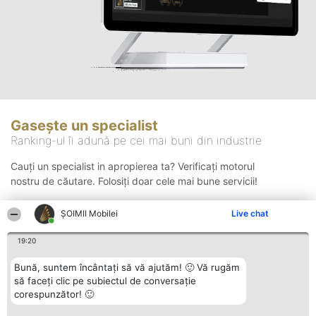
Gasește un specialist
Ranking-ul îi adună pe cei mai buni din industrie
Cauți un specialist in apropierea ta? Verificați motorul
nostru de căutare. Folosiți doar cele mai bune servicii!
ȘOIMII Mobilei
Live chat
Căutare
19:20
Bună, suntem încântați să vă ajutăm! 🙂 Vă rugăm
să faceți clic pe subiectul de conversație
corespunzător! 🙂