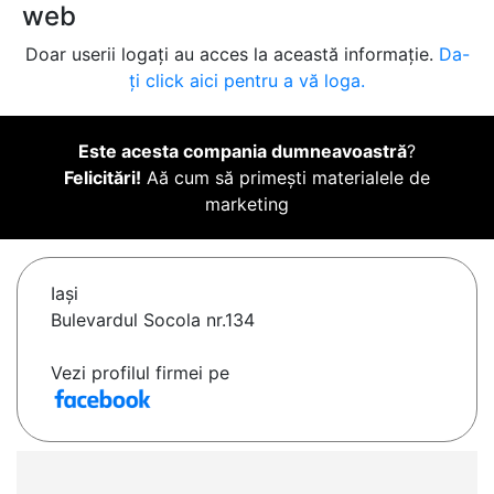
web
Doar userii logați au acces la această informație.
Da-
ți click aici pentru a vă loga.
Este acesta compania dumneavoastră
?
Felicitări!
Aă cum să primești materialele de
marketing
Iaşi
Bulevardul Socola nr.134
Vezi profilul firmei pe