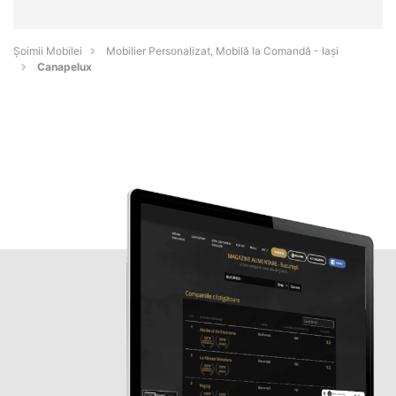
Șoimii Mobilei
Mobilier Personalizat, Mobilă la Comandă - Iaşi
Canapelux